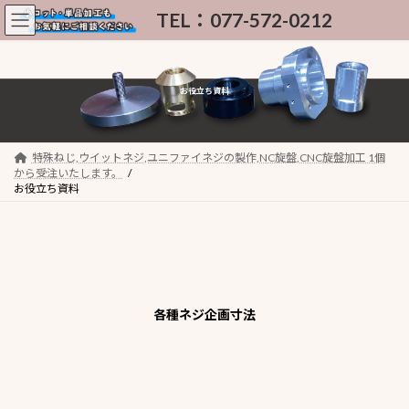
コ
ナ
ン
ビ
テ
ゲ
ン
ー
ツ
シ
お役立ち資料
へ
ョ
ス
ン
キ
に
ッ
移
特殊ねじ,ウイットネジ,ユニファイネジの製作,NC旋盤,CNC旋盤加工 1個
プ
動
から受注いたします。
お役立ち資料
各種ネジ企画寸法