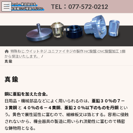
コ
ナ
ン
ビ
テ
ゲ
ン
ー
ツ
シ
真 鍮
へ
ョ
ス
ン
キ
に
ッ
移
特殊ねじ,ウイットネジ,ユニファイネジの製作,NC旋盤,CNC旋盤加工 1個
プ
動
から受注いたします。
真 鍮
真 鍮
銅に亜鉛を加えた合金。
日用品・機械部品などによく用いられるのは、
亜鉛３０％の７－
３黄銅
と
４０％の６－４黄銅
、
亜鉛２０％以下のものを丹銅
とい
う。黄色で展性延性に富むので、細線板又は箔とする。容易に侵蝕
されないから、機会器具の製造に用いられ流動性に富むので精密
な鋳物用となる。